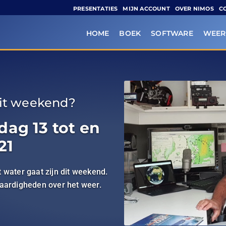
PRESENTATIES
MIJN ACCOUNT
OVER NIMOS
C
HOME
BOEK
SOFTWARE
WEER
dit weekend?
dag 13 tot en
21
 water gaat zijn dit weekend.
waardigheden over het weer.