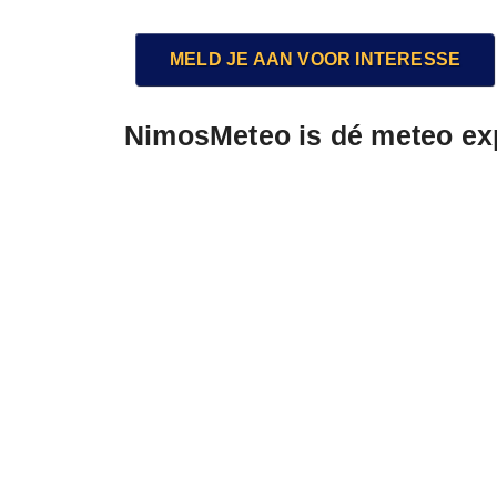
MELD JE AAN VOOR INTERESSE
NimosMeteo is dé meteo exp