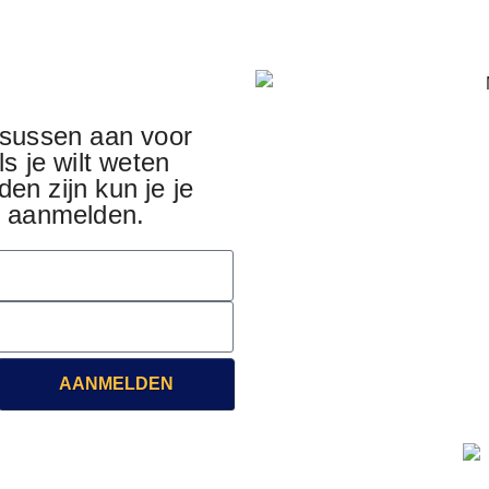
rsussen aan voor
s je wilt weten
en zijn kun je je
r aanmelden.
AANMELDEN