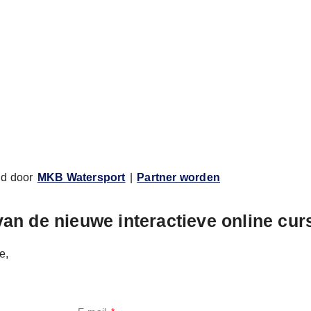
ud door
MKB Watersport
|
Partner worden
 van de nieuwe interactieve online cu
e,