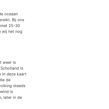
:
 de oceaan
eikt. Bij ons
d met 25-30
 wij het nog
t weer is
 Schotland is
 in deze kaart
die de
olking steeds
wind is
 later in de