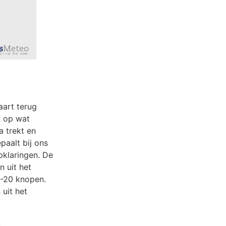
aart terug
d op wat
a trekt en
paalt bij ons
klaringen. De
 uit het
5-20 knopen.
uit het