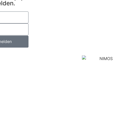
elden.
elden