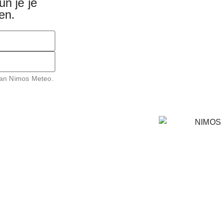
n je je
en.
van Nimos Meteo.