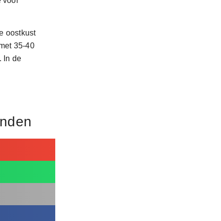
e voor
e oostkust
 met 35-40
 In de
ienden