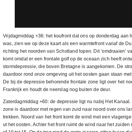
Vrijdagmiddag +36: het koufront dat ons op donderdag aan 
was, zien we op deze kaart als een warmtefront vanaf de Du
richting het noorden van Schotland lopen. Dit ‘omdraaien’ va
komt omdat er een frontale golf op de oceaan zich heeft ontw
stormdepressie, die boven Bretagne is aangekomen. De str
daardoor rond onze omgeving uit het oosten gaan staan met
De bij de depressie behorende frontale zone ligt over het n
Frankrijk en houdt de neerslag nog buiten de deur.
Zaterdagmiddag +60: de depressie ligt nu nabij Het Kanaal. 
zone is daardoor met regen van zuid naar noord over ons la
trekken. Noord van het front komt de wind met een vlagerig
ut het oosten. Achter het front ruimt de wind naar het zuide