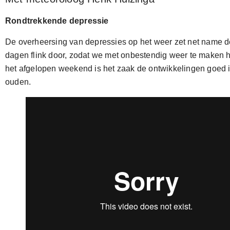
Rondtrekkende depressie
De overheersing van depressies op het weer zet net name
dagen flink door, zodat we met onbestendig weer te maken 
het afgelopen weekend is het zaak de ontwikkelingen goed i
ouden.