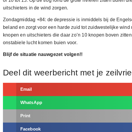
of 10 tot 15. Op de trog rond de grote rivieren zitten buien di
uitschieters in de wind zorgen.
Zondagmiddag +84: de depressie is inmiddels bij de Engels
beland en zorgt voor een harde zuid tot zuidwestelijke wind
knopen en uitschieters die daar zo’n 10 knopen boven zitten.
onstabiele lucht komen buien voor.
Blijf de situatie nauwgezet volgen!!
Deel dit weerbericht met je zeilvr
Email
WhatsApp
Print
Facebook