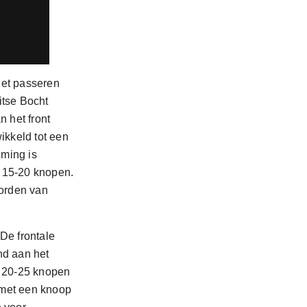
het passeren
itse Bocht
n het front
ikkeld tot een
oming is
 15-20 knopen.
oorden van
De frontale
nd aan het
e 20-25 knopen
n met een knoop