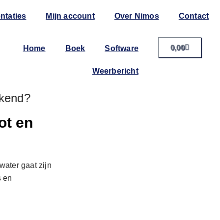
ntaties
Mijn account
Over Nimos
Contact
0,00
Home
Boek
Software
Weerbericht
ekend?
ot en
water gaat zijn
s en