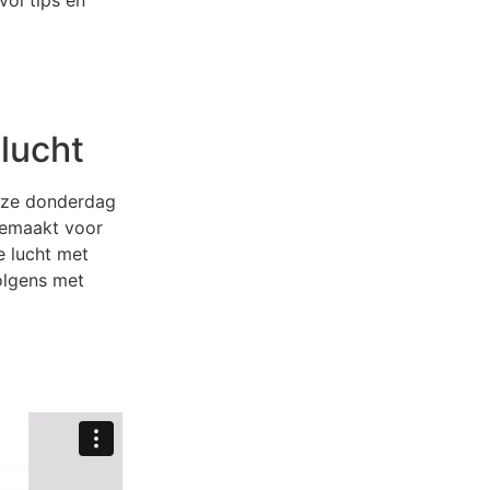
vol tips en
 lucht
deze donderdag
sgemaakt voor
e lucht met
olgens met