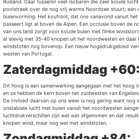
Rusland. Daar tussenin veel isobaren die zeer koude luch
poolstreek over de nog vrij warme Noordzee stuurt; een
buienvorming. Het koufront, dat ons vanavond vanuit he
passeert ligt al boven de Alpen. Een occlusie boven de no
van ons land zorgt voor koude buien met flinke windstort
al stevig met 35-40 knopen uit het noordwesten en daar
windstoten nog bovenop. Een nieuw hogedrukgebied vers
westen van Portugal.
Zaterdagmiddag +60
Dit hoog is een samenwerking aangegaan met het hoog i
en ze hebben de kern boven het zuidwesten van Engelan
De invloed daarvan op ons weer is nog gering want nog 
onstabiele lucht met buien vanuit het noordwesten aange
luchtdrukverschillen zijn wel wat afgenomen en dat result
knopen wind, maar nog wel met windstoten.
Zondagmiddag +84: