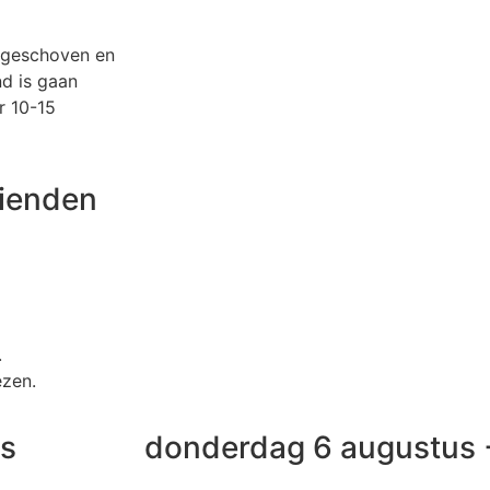
opgeschoven en
nd is gaan
r 10-15
rienden
.
ezen.
us
donderdag 6 augustus 