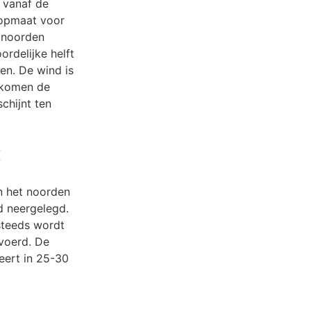
t vanaf de
 opmaat voor
t noorden
ordelijke helft
en. De wind is
 komen de
chijnt ten
:
n het noorden
d neergelegd.
steeds wordt
voerd. De
eert in 25-30