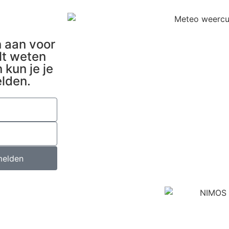
n aan voor
lt weten
kun je je
elden.
elden