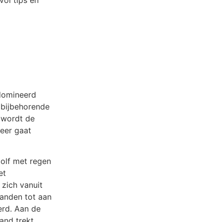
vol tips en
domineerd
 bijbehorende
 wordt de
weer gaat
olf met regen
et
zich vanuit
landen tot aan
erd. Aan de
and trekt,