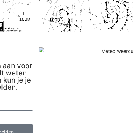
n aan voor
lt weten
kun je je
elden.
elden