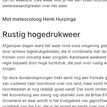
zijn dit weekend. Elke week vind je hier een video boorde
wetenswaardigheden over het weer.
Met meteoroloog Henk Huizinga
Rustig hogedrukweer
Afgelopen dagen werd het weer rond onze omgeving ge
door actieve lagedrukgebieden, die in combinatie met de
fronten voor onrustig weer zorgden. Aanstaand weekend
regie bepaald door hoge luchtdruk, die juist voor rustig 
zorgen.
Op deze donderdagmorgen trekt eerst nog een frontale g
van zuidwest naar noordoost over ons land, maar komt h
noordwesten er nog redelijk goed vanaf. Dat komt omdat 
het Azorenhoog een stevig rug uitstrekt over de Britse Ei
Groenland en daar wordt in het kustgebied van geprofite
oostflank van die rug, die in de avond en nacht over ons l