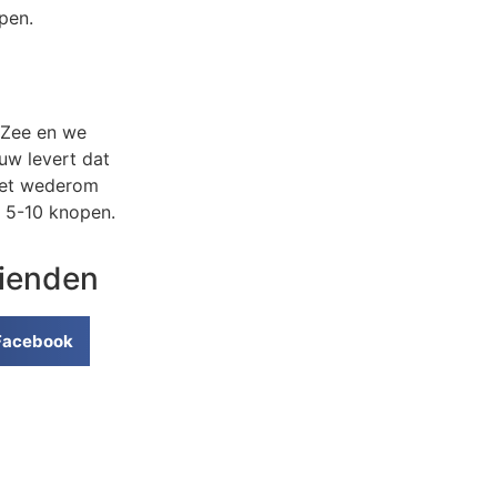
pen.
 Zee en we
uw levert dat
met wederom
t 5-10 knopen.
rienden
Facebook