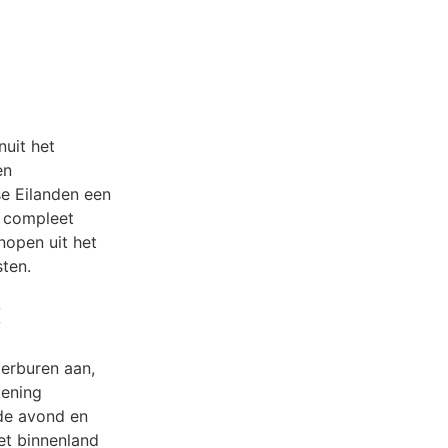
nuit het
en
se Eilanden een
k compleet
nopen uit het
ten.
:
terburen aan,
kening
de avond en
et binnenland