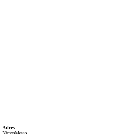
Adres
NimosMeteo