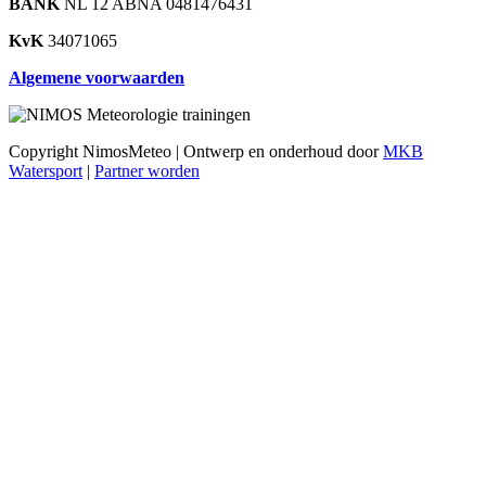
BANK
NL 12 ABNA 0481476431
KvK
34071065
Algemene voorwaarden
Copyright NimosMeteo | Ontwerp en onderhoud door
MKB
Watersport
|
Partner worden