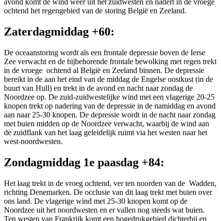
avond komt de wind weer uit het zuidwesten en nadert in de vroege
ochtend het regengebied van de storing België en Zeeland.
Zaterdagmiddag +60:
De oceaanstoring wordt als een frontale depressie boven de Ierse
Zee verwacht en de bijbehorende frontale bewolking met regen trekt
in de vroege ochtend al België en Zeeland binnen. De depressie
bereikt in de aan het eind van de middag de Engelse oostkust (in de
buurt van Hull) en trekt in de avond en nacht naar zondag de
Noordzee op. De zuid-zuidwestelijke wind met een vlagerige 20-25
knopen trekt op nadering van de depressie in de namiddag en avond
aan naar 25-30 knopen. De depressie wordt in de nacht naar zondag
met buien midden op de Noordzee verwacht, waarbij de wind aan
de zuidflank van het laag geleidelijk ruimt via het westen naar het
west-noordwesten.
Zondagmiddag 1e paasdag +84:
Het laag trekt in de vroeg ochtend, ver ten noorden van de Wadden,
richting Denemarken. De occlusie van dit laag trekt met buien over
ons land. De vlagerige wind met 25-30 knopen komt op de
Noordzee uit het noordwesten en er vallen nog steeds wat buien.
Ten westen van Frankrijk komt een hogedrukgebied dichterbij en